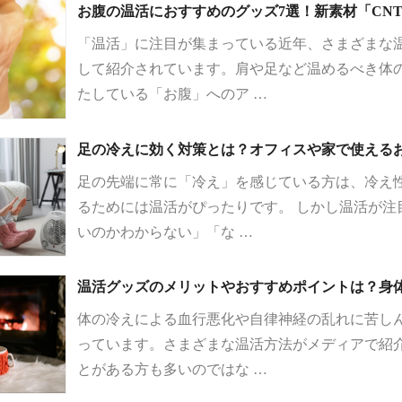
お腹の温活におすすめのグッズ7選！新素材「CNT
「温活」に注目が集まっている近年、さまざまな
して紹介されています。肩や足など温めるべき体
たしている「お腹」へのア …
足の冷えに効く対策とは？オフィスや家で使える
足の先端に常に「冷え」を感じている方は、冷え
るためには温活がぴったりです。 しかし温活が注
いのかわからない」「な …
温活グッズのメリットやおすすめポイントは？身
体の冷えによる血行悪化や自律神経の乱れに苦し
っています。さまざまな温活方法がメディアで紹
とがある方も多いのではな …