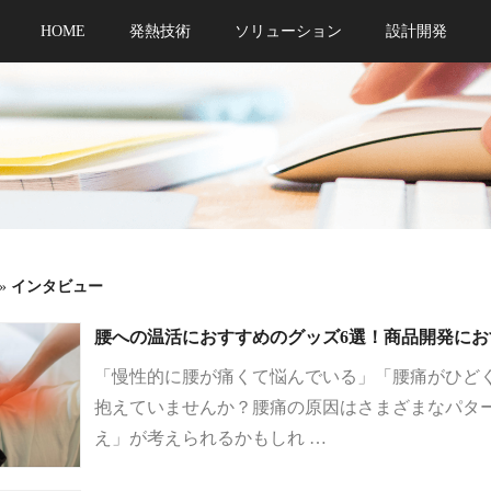
HOME
発熱技術
ソリューション
設計開発
»
インタビュー
腰への温活におすすめのグッズ6選！商品開発に
「慢性的に腰が痛くて悩んでいる」「腰痛がひど
抱えていませんか？腰痛の原因はさまざまなパタ
え」が考えられるかもしれ …