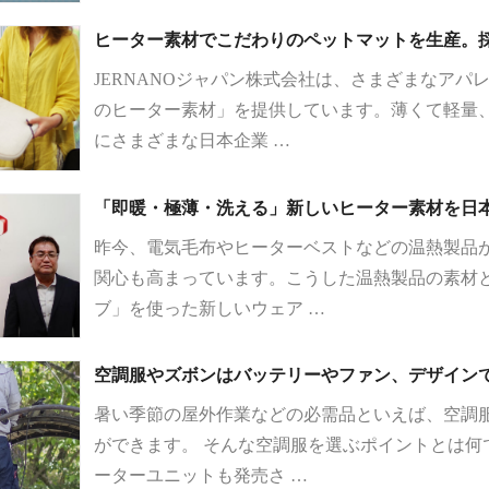
ヒーター素材でこだわりのペットマットを生産。採用
JERNANOジャパン株式会社は、さまざまなア
のヒーター素材」を提供しています。薄くて軽量
にさまざまな日本企業 …
「即暖・極薄・洗える」新しいヒーター素材を日本で広
昨今、電気毛布やヒーターベストなどの温熱製品
関心も高まっています。こうした温熱製品の素材
ブ」を使った新しいウェア …
空調服やズボンはバッテリーやファン、デザイン
暑い季節の屋外作業などの必需品といえば、空調
ができます。 そんな空調服を選ぶポイントとは何
ーターユニットも発売さ …